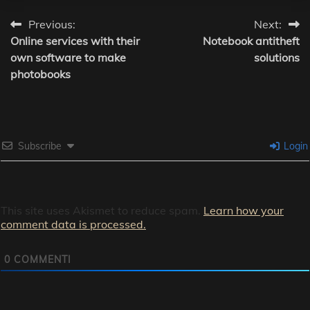
Post
Previous:
Next:
Online services with their
Notebook antitheft
navigation
own software to make
solutions
photobooks
Subscribe
Login
This site uses Akismet to reduce spam.
Learn how your
comment data is processed.
0
COMMENTI