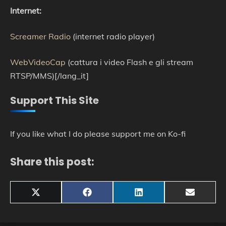
Internet:
Screamer Radio
(internet radio player)
WebVideoCap
(cattura i video Flash e gli stream
RTSP/MMS)[/lang_it]
Support This Site
If you like what I do please support me on Ko-fi
Share this post:
Share
Share
Share
Share
X
Facebook
LinkedIn
Email
on
on
on
on
(Twitter)