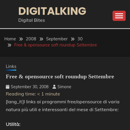
Skip
DIGITALKING
to
content
Digital Bites
Home
2008
September
30
Free & opensource soft roundup Settembre
Links
Free & opensource soft roundup Settembre
September 30, 2008
Simone
Reading time:
< 1
minute
[lang_it]I links ai programmi free/opensource di varia
natura più utili e interessanti del mese di Settembre:
Utilità: