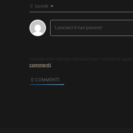
Iscriviti
Questo sito utilizza Akismet per ridurre lo spa
commenti
.
0
COMMENTI