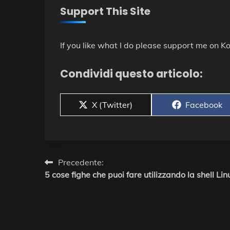
Support This Site
If you like what I do please support me on Ko
Condividi questo articolo:
Share
Share
X (Twitter)
Facebook
on
on
Navigazione
Precedente:
5 cose fighe che puoi fare utilizzando la shell Lin
articoli