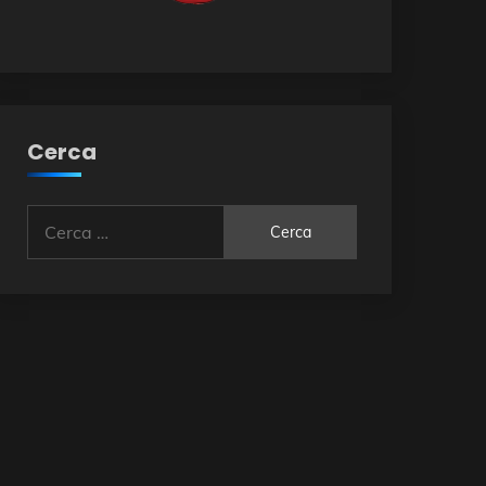
Cerca
Ricerca
per: