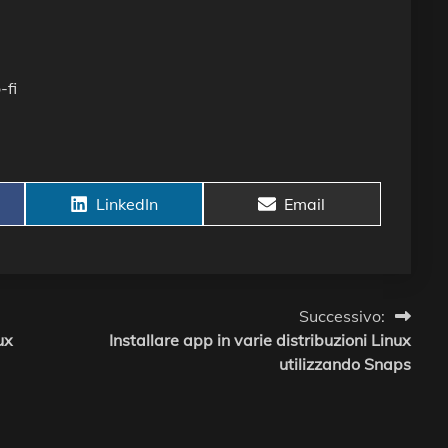
-fi
Share
Share
LinkedIn
Email
on
on
Successivo:
ux
Installare app in varie distribuzioni Linux
utilizzando Snaps