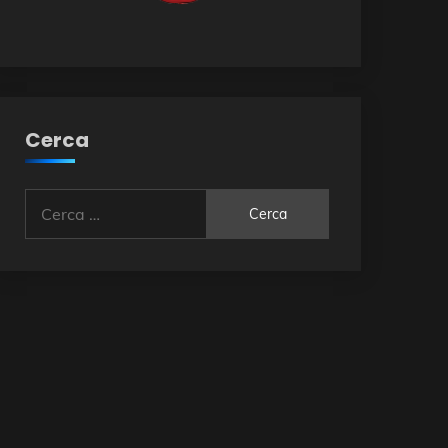
Cerca
Ricerca
per: