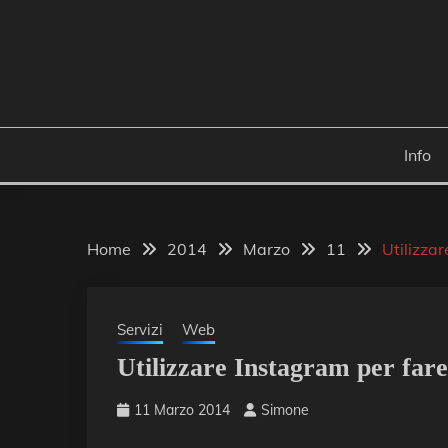
Skip
to
content
Info
Home
2014
Marzo
11
Utilizza
Servizi
Web
Utilizzare Instagram per far
11 Marzo 2014
Simone