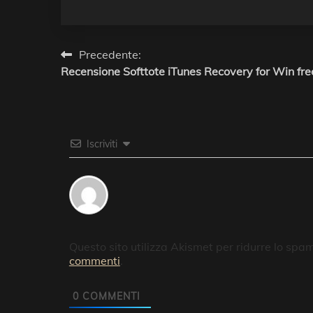
Navigazione
Precedente:
Recensione Softtote iTunes Recovery for Win fre
articoli
Iscriviti
Questo sito utilizza Akismet per ridurre lo spa
commenti
.
0
COMMENTI