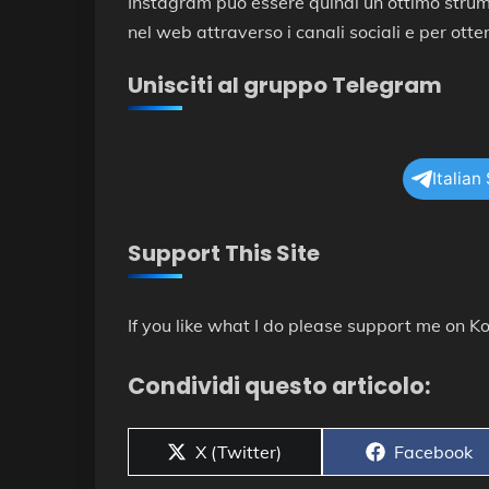
Instagram può essere quindi un ottimo stru
nel web attraverso i canali sociali e per otten
Unisciti al gruppo Telegram
Italian
Support This Site
If you like what I do please support me on Ko
Condividi questo articolo:
Share
Share
X (Twitter)
Facebook
on
on