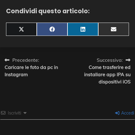
Condividi questo articolo:
Share
Share
Share
Share
X
Facebook
LinkedIn
Email
on
on
on
on
(Twitter)
Navigazione
Precedente:
Successivo:
Caricare le foto da pc in
Come trasferire ed
articoli
Instagram
installare app IPA su
dispositivi iOS
Iscriviti
Accedi