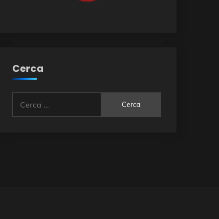
Cerca
Ricerca
per: