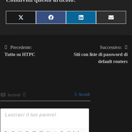
Share
Share
Share
Share
X
Facebook
LinkedIn
Email
on
on
on
on
(Twitter)
Precedente:
Successivo:
Navigazione
Tutto su HTPC
Siti con liste di password di
articoli
default routers
Accedi
Iscriviti