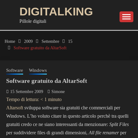
Skip
DIGITALKING
to
content
Pillole digitali
Home
2009
Settembre
15
Software gratuito da AltarSoft
Software
Windows
Software gratuito da AltarSoft
15 Settembre 2009
Simone
Tempo di lettura:
< 1
minuto
Altarsoft
sviluppa software sia gratuiti che commerciali per
Windows. L’ho voluto citare in questo articolo perchè tra quelli
gratuiti credo ce ne siano interessanti da menzionare:
Split Files
per suddividere files di grandi dimensioni,
All file renamer
per