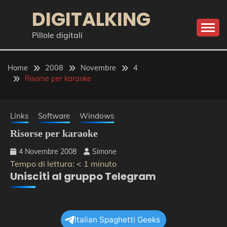
Skip
DIGITALKING
to
content
Pillole digitali
Home
2008
Novembre
4
Risorse per karaoke
Links
Software
Windows
Risorse per karaoke
4 Novembre 2008
Simone
Tempo di lettura:
< 1
minuto
Unisciti al gruppo Telegram
Italian Spaghetti Geeks