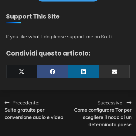
Support This Site
If you like what I do please support me on Ko-fi
Condividi questo articolo:
Share
Share
Share
Share
X
Facebook
LinkedIn
Email
on
on
on
on
(Twitter)
Navigazione
Precedente:
Successivo:
Suite gratuite per
Come configurare Tor per
articoli
conversione audio e video
scegliere il nodo di un
determinato paese