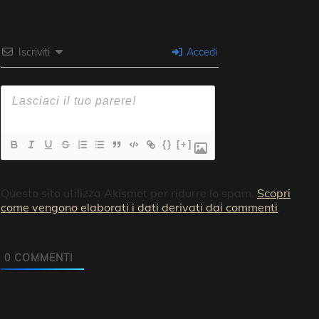
Iscriviti
Accedi
{}
[+]
Questo sito utilizza Akismet per ridurre lo spam.
Scopri
come vengono elaborati i dati derivati dai commenti
.
0
COMMENTI