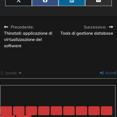
Share
Share
Share
Share
X
Facebook
LinkedIn
Email
on
on
on
on
(Twitter)
Navigazione
Precedente:
Successivo:
Thinstall: applicazione di
Tools di gestione database
articoli
virtualizzazione del
software
Accedi
Iscriviti