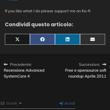
If you like what I do please support me on Ko-fi
Condividi questo articolo:
Share
Share
Share
Share
X
Facebook
LinkedIn
Email
on
on
on
on
(Twitter)
Navigazione
Precedente:
Successivo:
Recensione Advanced
Free e opensource soft
articoli
SystemCare 4
roundup Aprile 2011
Iscriviti
Accedi