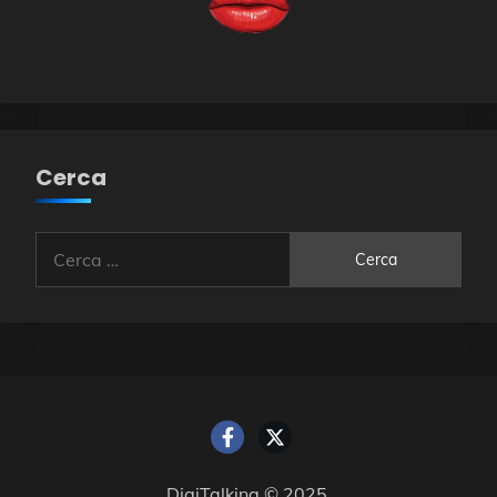
Cerca
Ricerca
per:
DigiTalking © 2025.