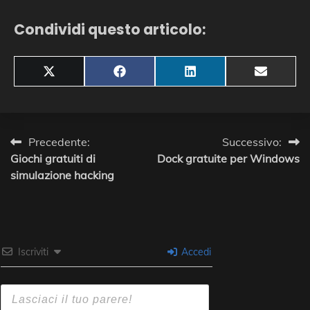
Condividi questo articolo:
Share
Share
Share
Share
X
Facebook
LinkedIn
Email
on
on
on
on
(Twitter)
Navigazione
Precedente:
Successivo:
Giochi gratuiti di
Dock gratuite per Windows
articoli
simulazione hacking
Iscriviti
Accedi