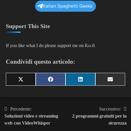
Italian Spaghetti Geeks
Support This Site
If you like what I do please support me on Ko-fi
Condividi questo articolo:
Share
Share
Share
Share
X
Facebook
LinkedIn
Email
on
on
on
on
(Twitter)
Precedente:
Successivo:
Navigazione
Soluzioni video e streaming
2 programmi gratuiti per la
articoli
web con VideoWhisper
sicurezza