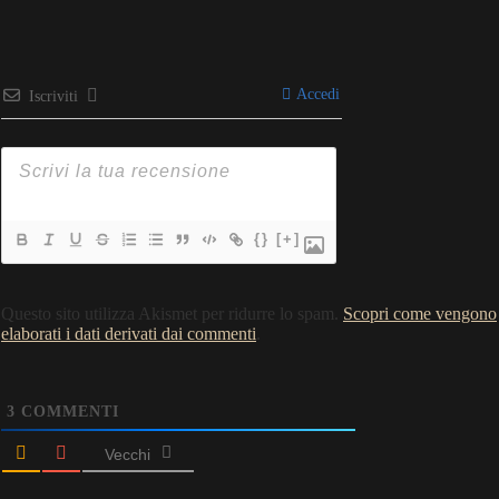
Accedi
Iscriviti
{}
[+]
Questo sito utilizza Akismet per ridurre lo spam.
Scopri come vengono
elaborati i dati derivati dai commenti
.
3
COMMENTI
Vecchi