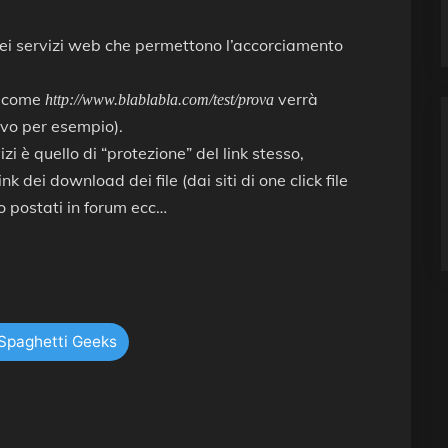
uei servizi web che permettono l’accorciamento
o come
verrà
http://www.blablabla.com/test/prova
vo per esempio).
izi è quello di “protezione” del link stesso,
 dei download dei file (dai siti di one click file
 postati in forum ecc…
 Spaghetti Geeks