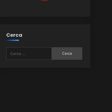
Cerca
Ricerca
per: