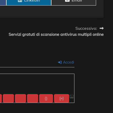
on
on
Successivo:
Servizi gratuti di scansione antivirus multipli online
Accedi
{}
[+]