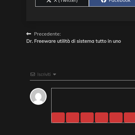
on
on
Navigazione
Precedente:
Dr. Freeware utilità di sistema tutto in uno
articoli
Iscriviti