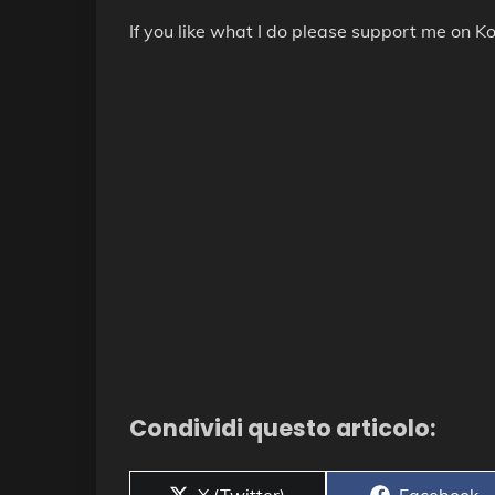
If you like what I do please support me on Ko
Condividi questo articolo:
Share
Share
X (Twitter)
Facebook