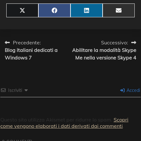
Share
Share
Share
Share
X
Facebook
LinkedIn
Email
on
on
on
on
(Twitter)
Navigazione
Precedente:
Successivo:
Blog italiani dedicati a
Abilitare la modalità Skype
articoli
Windows 7
Me nella versione Skype 4
Iscriviti
Accedi
Questo sito utilizza Akismet per ridurre lo spam.
Scopri
come vengono elaborati i dati derivati dai commenti
.