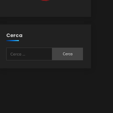
Cerca
Ricerca
per: