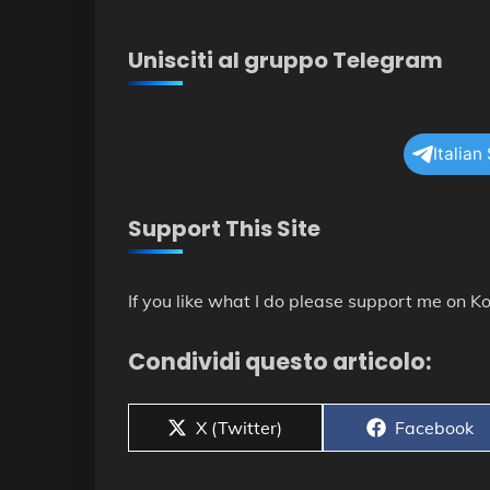
Unisciti al gruppo Telegram
Italian
Support This Site
If you like what I do please support me on Ko
Condividi questo articolo:
Share
Share
X (Twitter)
Facebook
on
on