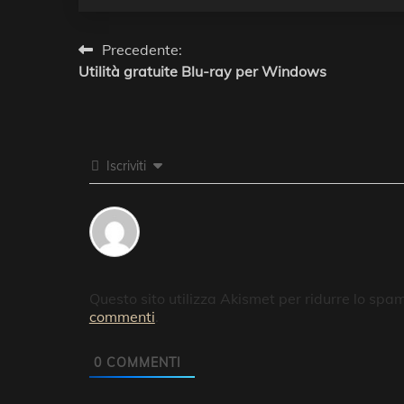
Navigazione
Precedente:
Utilità gratuite Blu-ray per Windows
articoli
Iscriviti
Questo sito utilizza Akismet per ridurre lo spa
commenti
.
0
COMMENTI