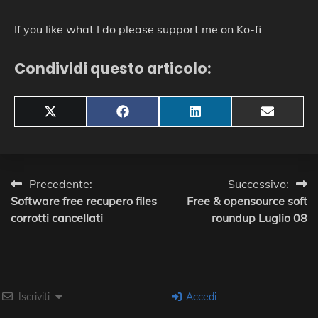
If you like what I do please support me on Ko-fi
Condividi questo articolo:
Share
Share
Share
Share
X
Facebook
LinkedIn
Email
on
on
on
on
(Twitter)
Navigazione
Precedente:
Successivo:
Software free recupero files
Free & opensource soft
articoli
corrotti cancellati
roundup Luglio 08
Iscriviti
Accedi