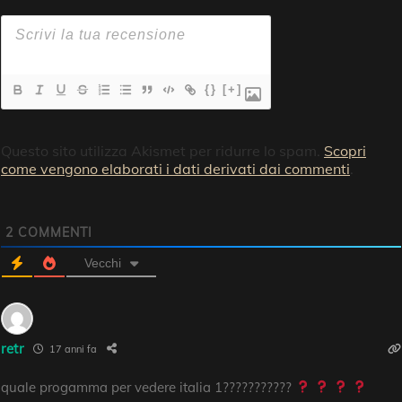
{}
[+]
Questo sito utilizza Akismet per ridurre lo spam.
Scopri
come vengono elaborati i dati derivati dai commenti
.
2
COMMENTI
Vecchi
retr
17 anni fa
quale progamma per vedere italia 1???????????