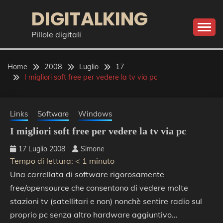
Skip
DIGITALKING
to
content
Pillole digitali
Home
2008
Luglio
17
I migliori soft free per vedere la tv via pc
Links
Software
Windows
I migliori soft free per vedere la tv via pc
17 Luglio 2008
Simone
Tempo di lettura:
< 1
minuto
Una carrellata di software rigorosamente
free/opensource che consentono di vedere molte
stazioni tv (satellitari e non) nonchè sentire radio sul
proprio pc senza altro hardware aggiuntivo…