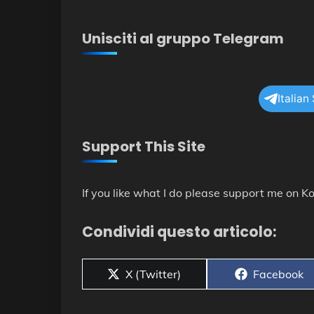
Unisciti al gruppo Telegram
Italian
Support This Site
If you like what I do please support me on Ko
Condividi questo articolo:
Share
Share
X (Twitter)
Facebook
on
on