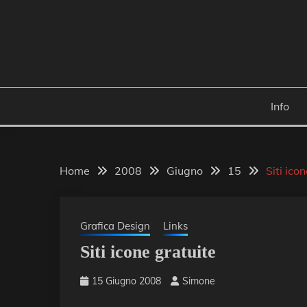
Skip
to
content
Info
Home
2008
Giugno
15
Siti ico
Grafica Design
Links
Siti icone gratuite
15 Giugno 2008
Simone