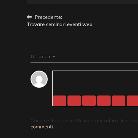
Navigazione
Precedente:
Trovare seminari eventi web
articoli
Iscriviti
Questo sito utilizza Akismet per ridurre lo spa
commenti
.