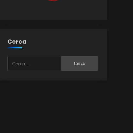
Cerca
Ricerca
per: