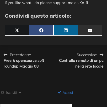
If you like what I do please support me on Ko-fi
Condividi questo articolo:
Share
Share
Share
Share
X
Facebook
LinkedIn
Email
on
on
on
on
(Twitter)
Navigazione
Precedente:
Successivo:
Free & opensource soft
Controllo remoto di un pc
articoli
roundup Maggio 08
nella rete locale
Iscriviti
Accedi