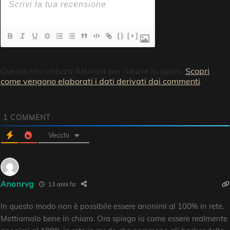
{}
[+]
Questo sito utilizza Akismet per ridurre lo spam.
Scopri
come vengono elaborati i dati derivati dai commenti
.
1
COMMENT
Vecchi
Anonrvg
13 anni fa
In questo modo non è possibile essere anonimi al 100% in rete.
Mettiamolo bene in chiaro. Ora spiego io come essere realmente