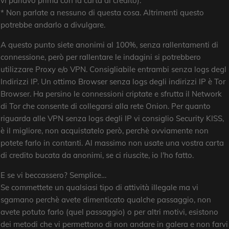
vi parlavo prima con la carta di credito).
* Non parlate a nessuno di questa cosa. Altrimenti questo
potrebbe andarlo a divulgare.
A questo punto siete anonimi al 100%, senza rallentamenti di
connessione, però per rallentare le indagini si potrebbero
utilizzare Proxy e/o VPN. Consigliabile entrambi senza logs degl
Indirizzi IP. Un ottimo Browser senza logs degli indirizzi IP è Tor
Browser. Ha persino le connessioni criptate e sfrutta il Network
di Tor che consente di collegarsi alla rete Onion. Per quanto
riguarda alle VPN senza logs degli IP vi consiglio Security KISS,
è il migliore, non acquistatelo però, perchè ovviamente non
potete farlo in contanti. Al massimo non usate una vostra carta
di credito bucata da anonimi, se ci riuscite, io l'ho fatto.
E se vi beccassero? Semplice…
Se commettete un qualsiasi tipo di attività illegale ma vi
sgamano perchè avete dimenticato qualche passaggio, non
avete potuto farlo (quel passaggio) o per altri motivi, esistono
dei metodi che vi permettono di non andare in galera e non farvi