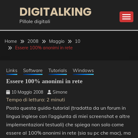
Skip
DIGITALKING
to
content
Pillole digitali
Home
2008
Maggio
10
Essere 100% anonimi in rete
Links
Software
Tutorials
Windows
Essere 100% anonimi in rete
10 Maggio 2008
Simone
Tempo di lettura:
2
minuti
Posto questa guida-tutorial (tradotta da un forum in
lingua inglese con l’aggiunta di miei screenshot e altre
implementazioni testuali) che spiega non solo come
essere al 100% anonimi in rete (sia su pc che mac), ma