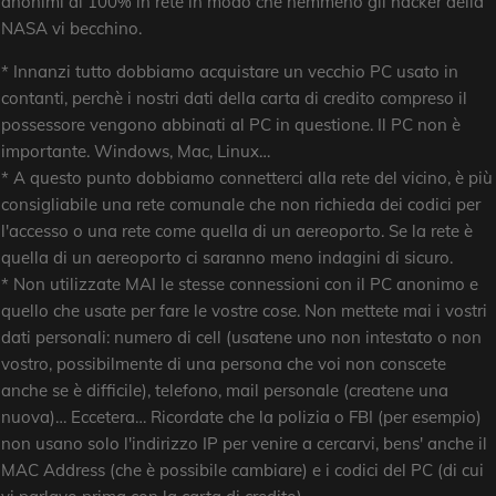
anonimi al 100% in rete in modo che nemmeno gli hacker della
NASA vi becchino.
* Innanzi tutto dobbiamo acquistare un vecchio PC usato in
contanti, perchè i nostri dati della carta di credito compreso il
possessore vengono abbinati al PC in questione. Il PC non è
importante. Windows, Mac, Linux…
* A questo punto dobbiamo connetterci alla rete del vicino, è più
consigliabile una rete comunale che non richieda dei codici per
l'accesso o una rete come quella di un aereoporto. Se la rete è
quella di un aereoporto ci saranno meno indagini di sicuro.
* Non utilizzate MAI le stesse connessioni con il PC anonimo e
quello che usate per fare le vostre cose. Non mettete mai i vostri
dati personali: numero di cell (usatene uno non intestato o non
vostro, possibilmente di una persona che voi non conscete
anche se è difficile), telefono, mail personale (createne una
nuova)… Eccetera… Ricordate che la polizia o FBI (per esempio)
non usano solo l'indirizzo IP per venire a cercarvi, bens' anche il
MAC Address (che è possibile cambiare) e i codici del PC (di cui